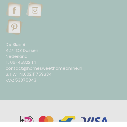
De Sluis 8
4271 CZ Dussen
Nederland
T. 06-45822114
contact@homesweethomeonline.nl
B.T.W.: NL002111759B34
KvK: 53375343