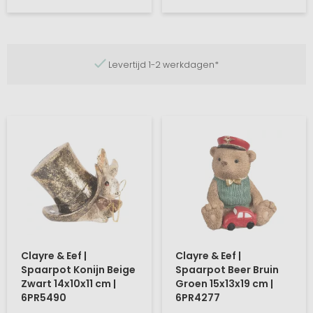
Levertijd 1-2 werkdagen*
Clayre & Eef |
Clayre & Eef |
Spaarpot Konijn Beige
Spaarpot Beer Bruin
Zwart 14x10x11 cm |
Groen 15x13x19 cm |
6PR5490
6PR4277