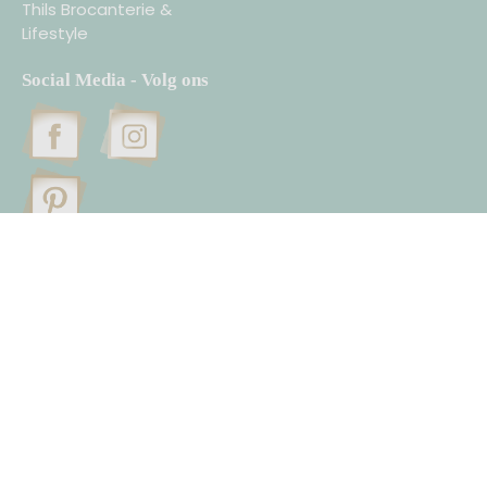
Thils Brocanterie &
Lifestyle
Social Media - Volg ons
De Sluis 8
4271 CZ Dussen
Nederland
T. 06-45822114
contact@homesweethomeonline.nl
B.T.W.: NL002111759B34
KvK: 53375343