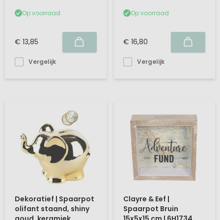
Op voorraad
Op voorraad
€ 13,85
€ 16,80
Vergelijk
Vergelijk
Dekoratief | Spaarpot
Clayre & Eef |
olifant staand, shiny
Spaarpot Bruin
goud, keramiek,
15x5x15 cm | 6H1734