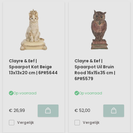
Clayre & Eef |
Clayre & Eef |
Spaarpot Kat Beige
Spaarpot Uil Bruin
13x13x20 cm | 6PR5644
Rood 16x15x35 cm |
6PR5579
Op voorraad
Op voorraad
€ 26,99
€ 52,00
Vergelijk
Vergelijk