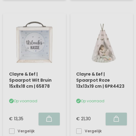
Clayre & Eef |
Clayre & Eef |
Spaarpot Wit Bruin
Spaarpot Roze
15x8x18 cm | 65878
13x13x19 cm | 6PR4423
Op voorraad
Op voorraad
€ 13,35
€ 21,30
Vergelijk
Vergelijk