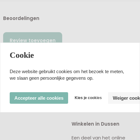
Beoordelingen
Review toevoegen
Cookie
Beoordelingen van klanten
Deze website gebruikt cookies om het bezoek te meten,
Nog geen beoordelingen
we slaan geen persoonlijke gegevens op.
Accepteer alle cookies
Weiger cook
Kies je cookies
Winkelen in Dussen
Een deel van het online