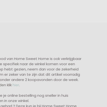
nbod van Home Sweet Home is ook verkrijgbaar
 je specifiek naar de winkel komen voor een
hop hebt gezien, neem dan voor de zekerheid
er zeker van te zijn dat dit artikel voorradig
ft onder andere 2 koopavonden door de week.
en klik
hier
.
 je online bestelling nog sneller in huis
n in onze winkel.
 gehad ? Deze kun je bij Home Sweet Home