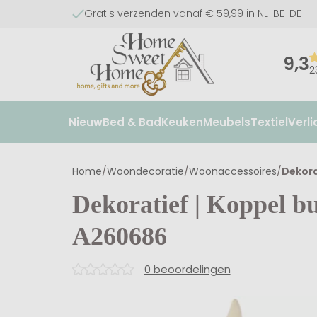
Gratis verzenden vanaf € 59,99 in NL-BE-DE
9,3
2
Nieuw
Bed & Bad
Keuken
Meubels
Textiel
Verli
Home
/
Woondecoratie
/
Woonaccessoires
/
Dekora
Dekoratief | Koppel bu
A260686
0 beoordelingen