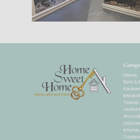
Catego
Nieuw
Bed & 
Keuke
Meubel
Textiel
Verlich
Woond
Seizoe
Interieu
Cadeau