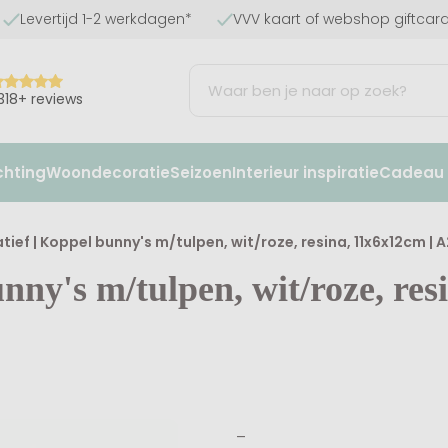
Levertijd 1-2 werkdagen*
VVV kaart of webshop giftcar
318+ reviews
chting
Woondecoratie
Seizoen
Interieur inspiratie
Cadeau I
tief | Koppel bunny's m/tulpen, wit/roze, resina, 11x6x12cm |
nny's m/tulpen, wit/roze, res
_