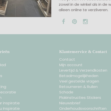
zowel in de winkel als in de
alleen online te verzilveren.
rieën
Klantenservice & Contact
Contact
Bad
Mijn account
n
Levertijd & Verzendkosten
s
Betaalmogelijkheden
Veel gestelde vragen
ting
Retourneren & Ruilen
ecoratie
Schade
n
Plakinstructies Stickers
r inspiratie
Nieuwsbrief
 Inspiratie
Onderhoudsvoorschriften