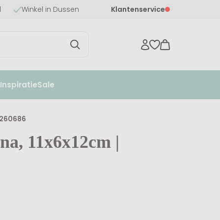
d
Winkel in Dussen
Klantenservice
nspiratie
Sale
 A260686
ina, 11x6x12cm |