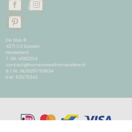
De Sluis 8
4271 CZ Dussen
Nederland
T. 06-45822114
contact@homesweethomeonline.nl
B.T.W.: NL002111759B34
KvK: 53375343