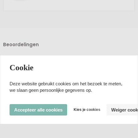
Beoordelingen
Review toevoegen
Cookie
Deze website gebruikt cookies om het bezoek te meten,
Beoordelingen van klanten
we slaan geen persoonlijke gegevens op.
Nog geen beoordelingen
Accepteer alle cookies
Weiger cook
Kies je cookies